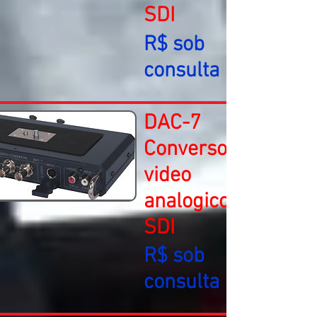
SDI
R$ sob
consulta
DAC-7
Conversor de
video
analogico para
SDI
R$ sob
consulta