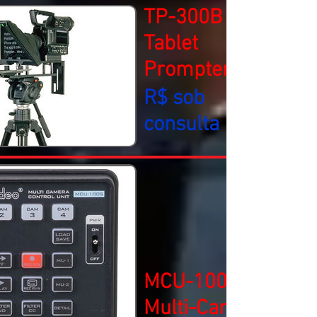
TP-300B
Tablet
Prompter
R$ sob
consulta
MCU-100S
Multi-Camera