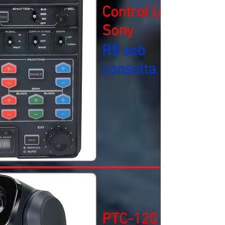
Control Unit -
Sony
R$ sob
consulta
PTC-120 HD