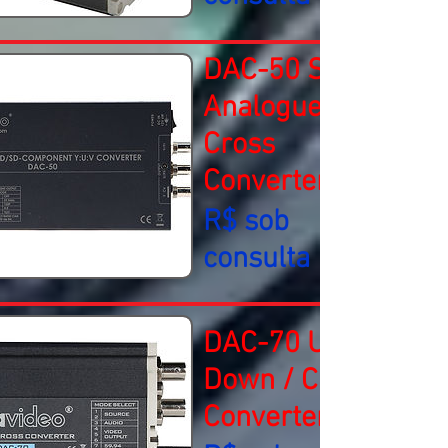
DAC-50 SDI to
Analogue
Cross
Converter
R$ sob
consulta
DAC-70 Up /
Down / Cross
Converter