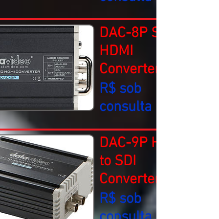
DAC-8P SDI to
HDMI
Converter
R$ sob
consulta
DAC-9P HDMI
to SDI
Converter
R$ sob
consulta