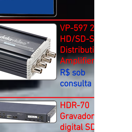
VP-597 2x6 3G
HD/SD-SDI
Distribution
Amplifier
R$ sob
consulta
HDR-70
Gravador
digital SD/HD