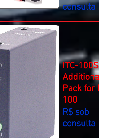
consulta
ITC-100SL
Additional Belt
Pack for ITC-
100
R$ sob
consulta