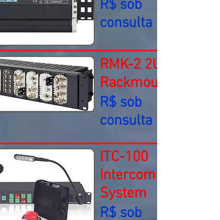
R$ sob
consulta
RMK-2 2U
Rackmount Kit
R$ sob
consulta
ITC-100
Intercom
System
R$ sob