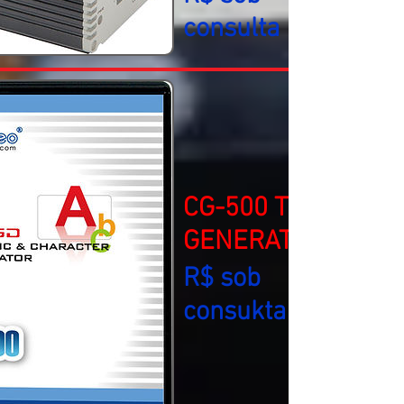
consulta
CG-500 TITLE
GENERATOR
R$ sob
consukta