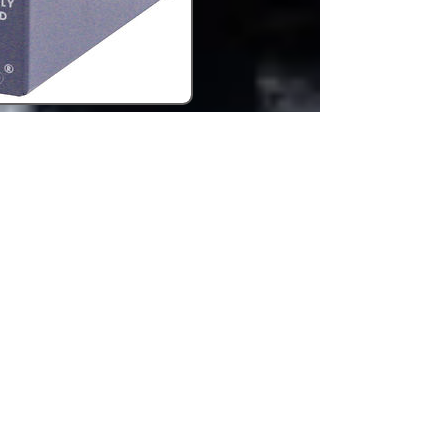
HP-1 Single
Side Headset
R$ sob
consulta