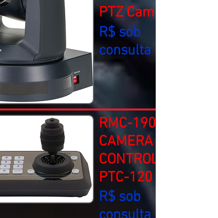
PTZ Camera
R$ sob
consulta
RMC-190
CAMERA
CONTROL for
PTC-120
R$ sob
consulta