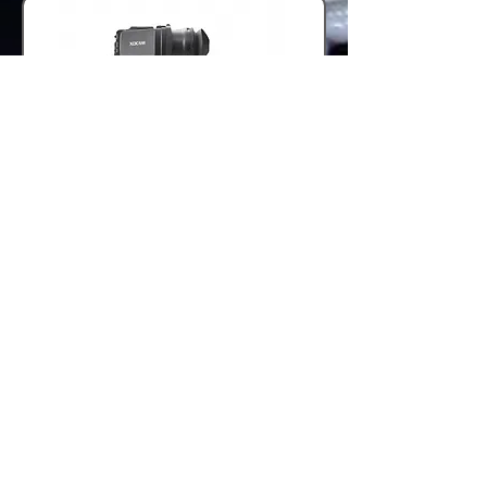
VOLTAR
NOVO ENDEREÇO
ENDEREÇO: RUA DAS MARRECAS 40
SALA 808 - Centro - RIO DE
JANEIRO - RJ
TELEFONE:
55 (21)3237-3990
CELULAR:
55 (21) 99419-3045
EMAIL:
digitalfixvideo@gmail.com