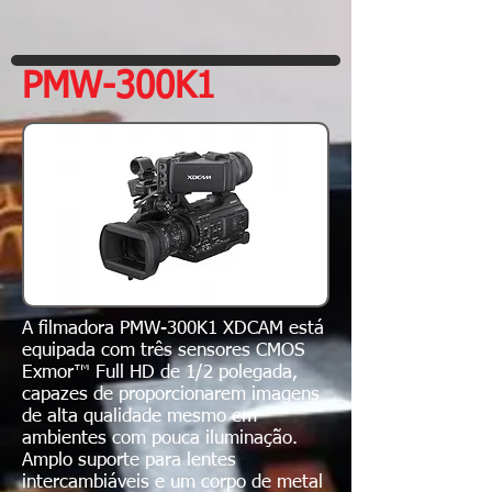
PMW-300K1
A filmadora PMW-300K1 XDCAM está
equipada com três sensores CMOS
Exmor™ Full HD de 1/2 polegada,
capazes de proporcionarem imagens
de alta qualidade mesmo em
ambientes com pouca iluminação.
Amplo suporte para lentes
intercambiáveis ​​e um corpo de metal