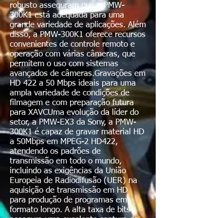
robusto asseguram que a PMW-
300K1 está adequada para uma
grande variedade de aplicações. Além
disso, a PMW-300K1 oferece recursos
convenientes de controle remoto e
operação com várias câmeras, que
permitem o uso com sistemas
avançados de câmeras.Gravações em
HD 422 a 50 Mbps ideais para uma
ampla variedade de condições de
filmagem e com preparação futura
para XAVCUma evolução da líder do
setor, a PMW-EX3 da Sony, a PMW-
300K1 é capaz de gravar material HD
a 50Mbps em MPEG-2 HD422,
atendendo os padrões de
transmissão em todo o mundo,
incluindo as exigências da União
Europeia de Radiodifusão (UER) na
aquisição de transmissão em HD
para produção de programas em
formato longo. A alta taxa de bits