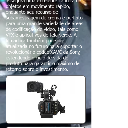
assegura uma excelente captura de
objetos em movimento rápido,
enquanto seu recurso de
subamostragem de croma é perfeito
para uma grande variedade de áreas
de codificação de vídeo, tais como
VFX e aplicativos de tela verde. A
filmadora também pode ser
atualizada no futuro para suportar o
revolucionário codec XAVC da Sony,
estendendo o ciclo de vida do
produto para garantir o máximo de
retorno sobre o investimento.