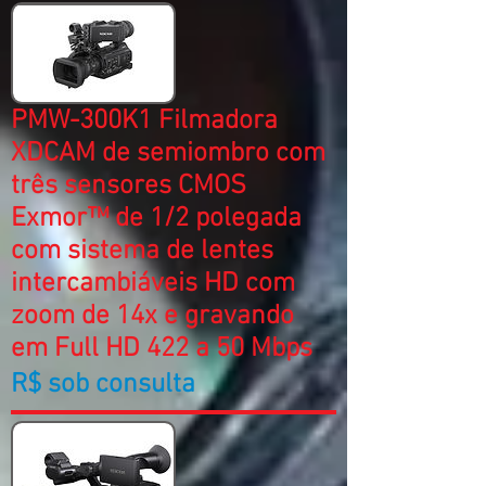
PMW-300K1 Filmadora
XDCAM de semiombro com
três sensores CMOS
Exmor™ de 1/2 polegada
com sistema de lentes
intercambiáveis HD com
zoom de 14x e gravando
em Full HD 422 a 50 Mbps
R$ sob consulta