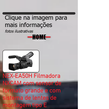
Clique na imagem para
mais informações
fotos ilustrativas
HOME
NEX-EA50H Filmadora
NXCAM com sensor de
formato grande e com
sistema de lentes de
montagem tipo E