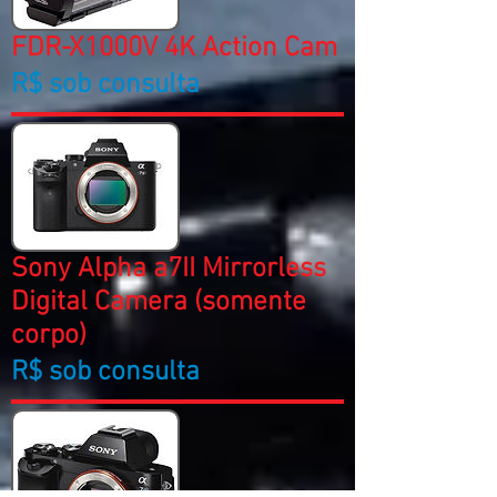
FDR-X1000V 4K Action Cam
R$ sob consulta
Sony Alpha a7II Mirrorless
Digital Camera (somente
corpo)
R$ sob consulta